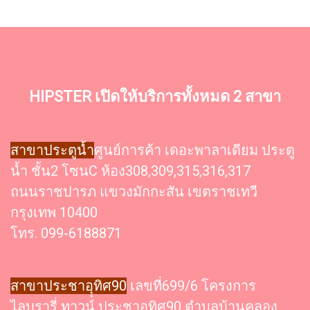
HIPSTER เปิดให้บริการทั้งหมด 2 สาขา
สาขาประตูน้ำ
ศูนย์การค้า เดอะพาลาเดียม ประตู
น้ำ ชั้น2 โซนC ห้อง308,309,315,316,317
ถนนราชปารภ แขวงมักกะสัน เขตราชเทวี
กรุงเทพ 10400
โทร. 099-6188871
สาขาประชาอุุทิศ90
เลขที่699/6 โครงการ
ไลบรารี่ ทาวน์ ประชาอุทิศ90 ตำบลบ้านคลอง