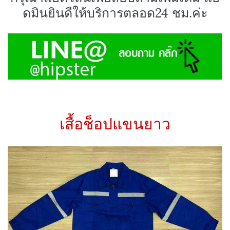
ดมินยินดีให้บริการตลอด24 ชม.ค่ะ
เสื้อช็อปแขนยาว