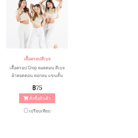
เสื้อครอปสีเบจ
เสื้อครอป Crop คอตตอน สีเบจ
ผ้าคอตตอน คอกลม แขนสั้น
****** มีให้เลือกทั้งหมด 3 ทรง
฿75
******* ( Slim fit : แนบเนื้อ /
สั่งซื้อสินค้า
Regular : ทรงมาตรฐาน /
Oversize : โอเวอร์ไซส์ ) สวมใส่
เปรียบเทียบ
สบาย ระบายอากาศเยี่ยม เนื้อผ้า
ยืดหยุ่นดีมาก ไม่ร้อน