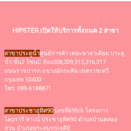
HIPSTER เปิดให้บริการทั้งหมด 2 สาขา
สาขาประตูน้ำ
ศูนย์การค้า เดอะพาลาเดียม ประตู
น้ำ ชั้น2 โซนC ห้อง308,309,315,316,317
ถนนราชปารภ แขวงมักกะสัน เขตราชเทวี
กรุงเทพ 10400
โทร. 099-6188871
สาขาประชาอุุทิศ90
เลขที่699/6 โครงการ
ไลบรารี่ ทาวน์ ประชาอุทิศ90 ตำบลบ้านคลอง
สวน อำเภอพระสมุทรเจดีย์