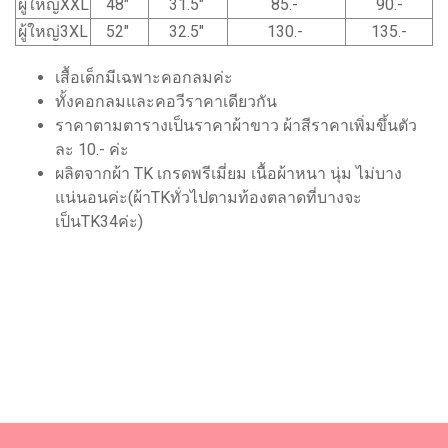
ผู้ใหญ่XXL
48"
31.5"
85.-
90.-
ผู้ใหญ่3XL
52"
32.5"
130.-
135.-
เสื้อเด็กมีเฉพาะคอกลมค่ะ
ทั้งคอกลมและคอวีราคาเดียวกัน
ราคาตามตารางเป็นราคาผ้าขาว ผ้าสีราคาเพิ่มขึ้นตัว
ละ 10.- ค่ะ
ผลิตจากผ้า TK เกรดพรีเมี่ยม เนื้อผ้าหนา นุ่ม ไม่บาง
แน่นอนค่ะ(ผ้าTKทั่วไปตามท้องตลาดที่บางจะ
เป็นTK34ค่ะ)