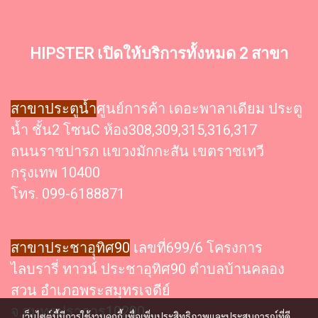
HIPSTER เปิดให้บริการทั้งหมด 2 สาขา
สาขาประตูน้ำ
ศูนย์การค้า เดอะพาลาเดียม ประตู
น้ำ ชั้น2 โซนC ห้อง308,309,315,316,317
ถนนราชปารภ แขวงมักกะสัน เขตราชเทวี
กรุงเทพ 10400
โทร. 099-6188871
สาขาประชาอุุทิศ90
เลขที่699/6 โครงการ
ไลบรารี่ ทาวน์ ประชาอุทิศ90 ตำบลบ้านคลอง
สวน อำเภอพระสมุทรเจดีย์
จ.สมุทรปราการ10290
เว็บไซต์นี้มีการใช้งานคุกกี้ เพื่อเพิ่มประสิทธิภาพและประสบการณ์ที่ดี