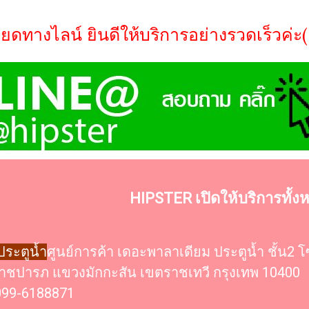
ดทางไลน์ ยินดีให้บริการอย่างรวดเร็วค่ะ(
HIPSTER เปิดให้บริการทั้
ระตูน้ำ
ศูนย์การค้า เดอะพาลาเดียม ประตูน้ำ ชั้น2 
ชปารภ แขวงมักกะสัน เขตราชเทวี กรุงเทพ 10400
099-6188871