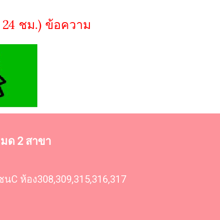
 24 ชม.) ข้อความ
งหมด 2 สาขา
โซนC ห้อง308,309,315,316,317