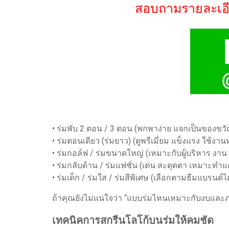
สอบถามรายละเอีย
• ร่มพับ 2 ตอน / 3 ตอน (พกพาง่าย แจกเป็นของขวั
• ร่มตอนเดียว (ร่มยาว) (ดูพรีเมี่ยม แข็งแรง ใช้งา
• ร่มกอล์ฟ / ร่มขนาดใหญ่ (เหมาะกับผู้บริหาร งา
• ร่มกลับด้าน / ร่มแฟชั่น (เด่น สะดุดตา เหมาะ
• ร่มเด็ก / ร่มใส / ร่มสีพิเศษ (เลือกตามธีมแบรนด์ได
ถ้าคุณยังไม่แน่ใจว่า “แบบร่มไหนเหมาะกับงบและภา
เทคนิคการสกรีนโลโก้บนร่มให้คมชัด