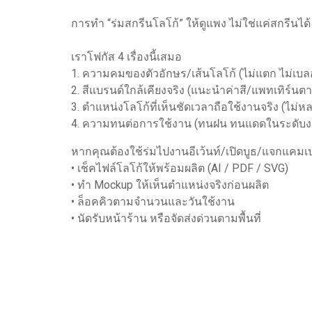
การทำ “ร่มสกรีนโลโก้” ให้ดูแพง ไม่ใช่แค่สกรีนไ
เราโฟกัส 4 เรื่องนี้เสมอ
1. ความคมของตัวอักษร/เส้นโลโก้ (ไม่แตก ไม่เบล
2. สีแบรนด์ใกล้เคียงจริง (แนะนำค่าสี/แพทเทิร์นต
3. ตำแหน่งโลโก้ที่เห็นชัดเวลาถือใช้งานจริง (ไม่
4. ความทนต่อการใช้งาน (ทนฝน ทนแดดในระดับงาน
หากคุณต้องใช้ร่มไปงานอีเว้นท์/เปิดบูธ/แจกแคมเป
• เช็คไฟล์โลโก้ให้พร้อมผลิต (AI / PDF / SVG)
• ทำ Mockup ให้เห็นตำแหน่งจริงก่อนผลิต
• ล็อคคิวตามจำนวนและวันใช้งาน
• นัดรับหน้าร้าน หรือจัดส่งด่วนตามพื้นที่