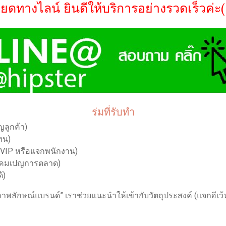
ดทางไลน์ ยินดีให้บริการอย่างรวดเร็วค่ะ(
ร่มที่รับทำ
ญลูกค้า)
นทน)
น VIP หรือแจกพนักงาน)
ทำแคมเปญการตลาด)
้)
พลักษณ์แบรนด์” เราช่วยแนะนำให้เข้ากับวัตถุประสงค์ (แจกอีเว้