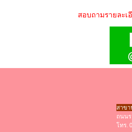
สอบถามรายละเอีย
สาขาป
ถนนรา
โทร. 